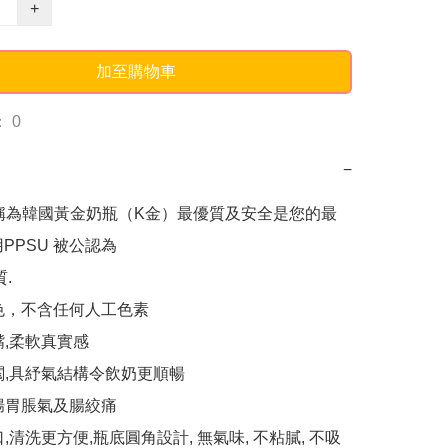
+
加至購物車
 0
−
uum稱為韓國黃金奶瓶（K金）最優質及安全是您的最
PPSU 被公認為

色，不含任何人工色素

,柔軟真實感

閥,具紓氣結構令飲奶更順暢

腸胃脹氣及腸絞痛

,清洗更方便,瓶底圓角設計, 無氣味, 不粘膩, 不吸