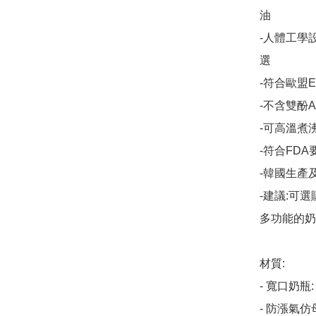
油

-人體工學
選

-符合歐盟EN1
-不含雙酚A

-可高溫煮
-符合FD
-韓國生產及
-建議:可
多功能的奶
材質: 

- 寬口奶瓶: 
- 防漲氣仿