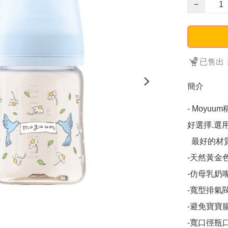
−
已售出：
簡介
- Moy
好選擇.選用
  最好的材質. 

-天然黃金
-仿母乳奶嘴
-寬型排氣
-避免寶寶
-寬口徑瓶口