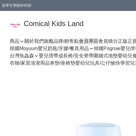
首單可享額外95折
🚚購買折實$299以上,免費送貨 (偏遠地區需收附加費)
Comical Kids Land
商品
關於我們
旗艦品牌/銷售點
會員專區
會員積分
正版正
韓國Moyuum嬰兒奶瓶/牙膠/餐具用品
韓國Pognae嬰兒
台灣魚鱻森
嬰兒揹帶
成長椅/安全凳帶
圍牆式地墊
嬰幼兒
衣物/家居清潔用品
車墊/座椅墊
嬰幼兒玩具/公仔
愉快學習
兒