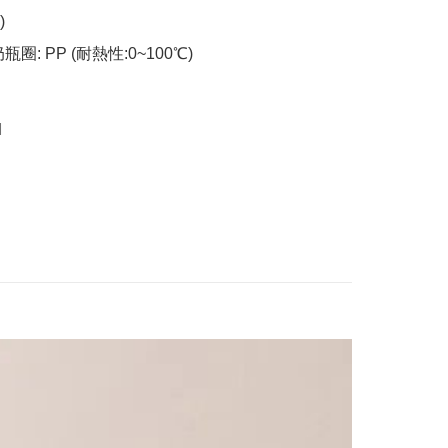


圈: PP (耐熱性:0~100℃)

M