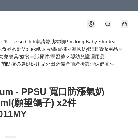
享
CKL Jetso Club
申請贊助禮物
Pinkfong Baby Shark
幼兒食品
歐洲Moltex紙尿片/學習褲
韓國MyBEE清潔用品
幼兒餐具/煮食
紙尿片/學習褲
嬰幼兒護理用品
抗菌防疫必選
媽媽用品
外出必備
產前產後護理
保健養生
uum - PPSU 寬口防漲氣奶
0ml(願望鴿子) x2件
011MY