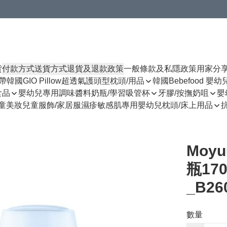
貨
付款方式
送貨方式
退貨及退款政策
一般條款及私隱政策
用家分
揹帶
韓國GIO Pillow超透氣護頭型枕頭/用品
韓國Bebefood 嬰
食品
嬰幼兒專用調味醬料
奶瓶/學習吸管杯
牙膠/按撫奶咀
嬰
童美妝
兒童服飾/家居服
濕疹敏感肌專用
嬰幼兒枕頭/床上用品
Moy
瓶17
_B26
數量