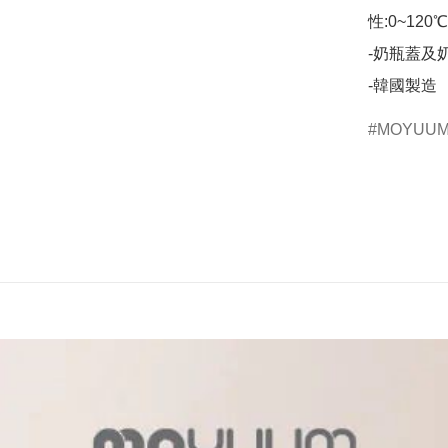
性:0~120℃)
-奶瓶蓋及奶瓶
-韓國製造​
MOYUU