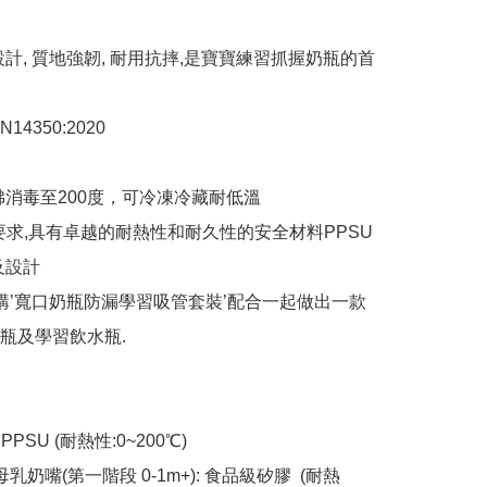
設計, 質地強韌, 耐用抗摔,是寶寶練習抓握奶瓶的首
4350:2020

沸消毒至200度，可冷凍冷藏耐低溫

A要求,具有卓越的耐熱性和耐久性的安全材料PPSU

設計

選購’寬口奶瓶防漏學習吸管套裝’配合一起做出一款
瓶及學習飲水瓶.

PPSU (耐熱性:0~200℃) 

母乳奶嘴(第一階段 0-1m+): 食品級矽膠  (耐熱