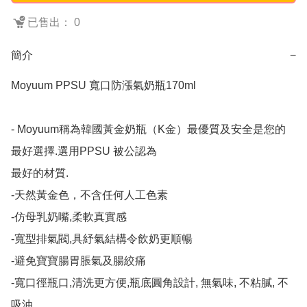
已售出： 0
簡介
−
Moyuum PPSU 寬口防漲氣奶瓶170ml

- Moyuum稱為韓國黃金奶瓶（K金）最優質及安全是您的
最好選擇.選用PPSU 被公認為

最好的材質.

-天然黃金色，不含任何人工色素

-仿母乳奶嘴,柔軟真實感

-寬型排氣閥,具紓氣結構令飲奶更順暢

-避免寶寶腸胃脹氣及腸絞痛

-寬口徑瓶口,清洗更方便,瓶底圓角設計, 無氣味, 不粘膩, 不
吸油
