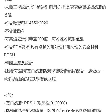
-人體工學設計, 質地強韌, 耐用抗摔,是寶寶練習抓握奶瓶的
首選

-符合歐盟EN14350:2020

-不含雙酚A

-可高溫煮沸消毒至200度，可冷凍冷藏耐低溫

-符合FDA要求,具有卓越的耐熱性和耐久性的安全材料
PPSU

-韓國生產及設計

-建議:可選購’寬口奶瓶防漏學習吸管套裝’配合一起做出一
款多功能的奶瓶及學習飲水瓶.

材質:

- 寬口奶瓶: PPSU (耐熱性:0~200℃)

- 防漲氣仿母乳奶嘴(第一階段 0-1m+): 食品級矽膠 (耐熱