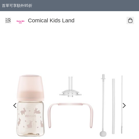
首單可享額外95折
🚚購買折實$299以上,免費送貨 (偏遠地區需收附加費)
Comical Kids Land