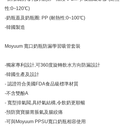
性:0~120℃)

-奶瓶蓋及奶瓶圈: PP (耐熱性:0~100℃)

-韓國製造​

Moyuum 寬口奶瓶防漏學習吸管套裝

-獨家專利設計,可360度旋轉飲水方向防漏設計

-韓國生產及設計

- 認證符合美國FDA食品級標準材質

-不含雙酚A

- 寬型排氣閥,具紓氣結構,令飲奶更順暢

-預防寶寶腸胃脹氣及腸絞痛

-可與Moyuum PPSU寬口奶瓶相容使用
