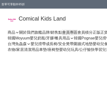
首單可享額外95折
🚚購買折實$299以上,免費送貨 (偏遠地區需收附加費)
Comical Kids Land
商品
關於我們
旗艦品牌/銷售點
會員專區
會員積分
正版正
韓國Moyuum嬰兒奶瓶/牙膠/餐具用品
韓國Pognae嬰兒
台灣魚鱻森
嬰兒揹帶
成長椅/安全凳帶
圍牆式地墊
嬰幼兒
衣物/家居清潔用品
車墊/座椅墊
嬰幼兒玩具/公仔
愉快學習
兒