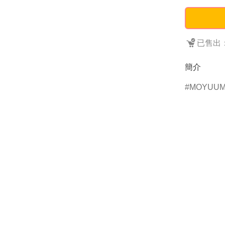
已售出：
簡介
MOYUU