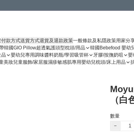
貨
付款方式
送貨方式
退貨及退款政策
一般條款及私隱政策
用家分
揹帶
韓國GIO Pillow超透氣護頭型枕頭/用品
韓國Bebefood 嬰
食品
嬰幼兒專用調味醬料
奶瓶/學習吸管杯
牙膠/按撫奶咀
嬰
童美妝
兒童服飾/家居服
濕疹敏感肌專用
嬰幼兒枕頭/床上用品
Moy
（白色
數量
−