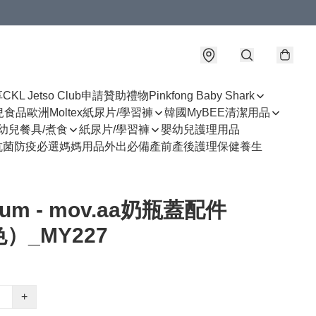
享
CKL Jetso Club
申請贊助禮物
Pinkfong Baby Shark
幼兒食品
歐洲Moltex紙尿片/學習褲
韓國MyBEE清潔用品
幼兒餐具/煮食
紙尿片/學習褲
嬰幼兒護理用品
抗菌防疫必選
媽媽用品
外出必備
產前產後護理
保健養生
uum - mov.aa奶瓶蓋配件
）_MY227
+