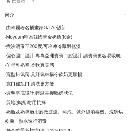
已售出： 3
簡介
−
-由韓國著名插畫家Ga-Ae設計

-Moyuum稱為韓國黃金奶瓶(K金)

-煮沸消毒至200度,可冷凍冷藏耐低溫

-偏心圓口設計,專為亞洲寶寶口腔設計,讓寶寶更容易吸吮

-仿母乳奶嘴,柔軟真實感

-寬型排氣閥,具紓氣結構令飲奶更順暢

-寬口徑瓶口,清洗更方便

-透明平底設計,輕鬆掌握喝奶狀況

-質地強韌, 耐用抗摔

-奶瓶及奶嘴適用於微波爐、蒸汽、紫外線消毒機、洗碗烘
乾機、熱水進行消毒

-符合歐盟新標準EN 14350:2020
