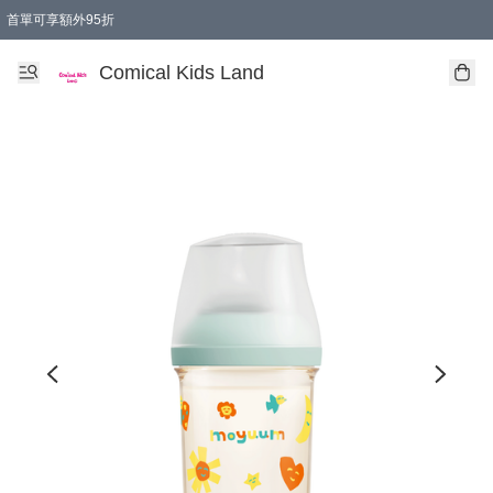
首單可享額外95折
🚚購買折實$299以上,免費送貨 (偏遠地區需收附加費)
Comical Kids Land