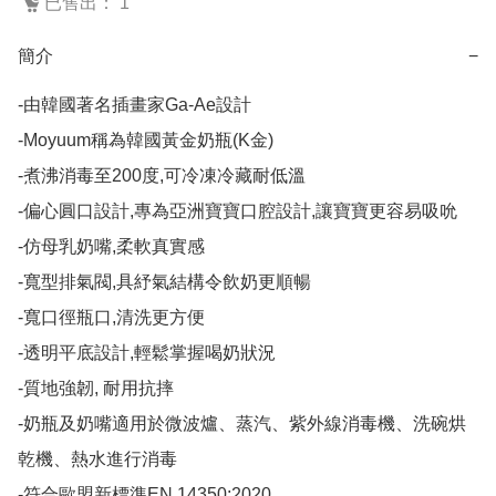
已售出： 1
簡介
−
-由韓國著名插畫家Ga-Ae設計

-Moyuum稱為韓國黃金奶瓶(K金)

-煮沸消毒至200度,可冷凍冷藏耐低溫

-偏心圓口設計,專為亞洲寶寶口腔設計,讓寶寶更容易吸吮

-仿母乳奶嘴,柔軟真實感

-寬型排氣閥,具紓氣結構令飲奶更順暢

-寬口徑瓶口,清洗更方便

-透明平底設計,輕鬆掌握喝奶狀況

-質地強韌, 耐用抗摔

-奶瓶及奶嘴適用於微波爐、蒸汽、紫外線消毒機、洗碗烘
乾機、熱水進行消毒

-符合歐盟新標準EN 14350:2020
