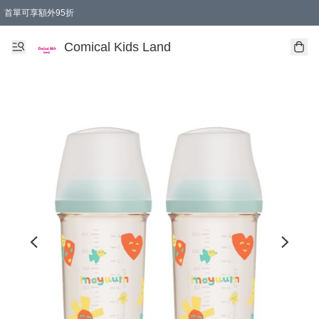
首單可享額外95折
🚚購買折實$299以上,免費送貨 (偏遠地區需收附加費)
Comical Kids Land