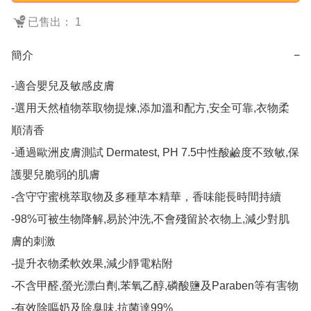
已售出： 1
簡介
−
-適合嬰兒及敏感皮膚

-選用天然植物萃取物提煉,添加溫和配方,安全可靠,衣物柔
順清香

-通過歐洲皮膚測試 Dermatest, PH 7.5中性酸鹼度不致敏,保
護嬰兒脆弱的肌膚

-含守守蜜桃萃取物及多種草本精華，香味能長時間持續

-98%可被生物降解,易於沖洗,不會殘留於衣物上,減少對肌
膚的刺激

-提升衣物柔軟效果,減少靜電粘附

-不含甲醛,螢光漂白劑,苯氧乙醇,磷酸鹽及Paraben等有害物

-有效除嘔奶及除臭味,抗菌達99%