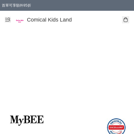
首單可享額外95折
🚚購買折實$299以上,免費送貨 (偏遠地區需收附加費)
Comical Kids Land