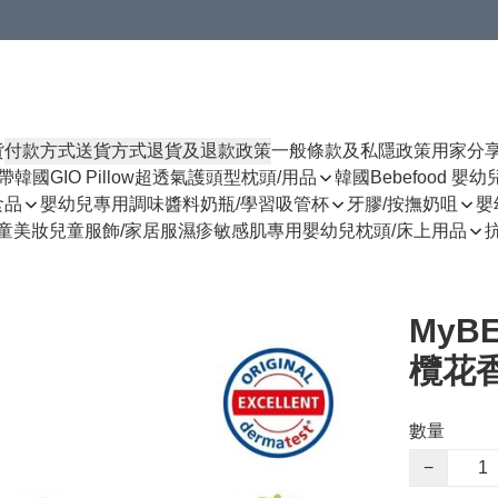
貨
付款方式
送貨方式
退貨及退款政策
一般條款及私隱政策
用家分
揹帶
韓國GIO Pillow超透氣護頭型枕頭/用品
韓國Bebefood 嬰
食品
嬰幼兒專用調味醬料
奶瓶/學習吸管杯
牙膠/按撫奶咀
嬰
童美妝
兒童服飾/家居服
濕疹敏感肌專用
嬰幼兒枕頭/床上用品
MyB
欖花香
數量
−