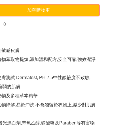
加至購物車
 0
−
及敏感皮膚

植物萃取物提煉,添加溫和配方,安全可靠,強效潔淨
測試 Dermatest, PH 7.5中性酸鹼度不致敏,

取物及多種草本精華

被生物降解,易於沖洗,不會殘留於衣物上,減少對肌膚
螢光漂白劑,苯氧乙醇,磷酸鹽及Paraben等有害物
