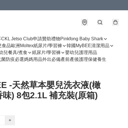
享
CKL Jetso Club
申請贊助禮物
Pinkfong Baby Shark
幼兒食品
歐洲Moltex紙尿片/學習褲
韓國MyBEE清潔用品
幼兒餐具/煮食
紙尿片/學習褲
嬰幼兒護理用品
抗菌防疫必選
媽媽用品
外出必備
產前產後護理
保健養生
EE -天然草本嬰兒洗衣液(橄
味) 8包2.1L 補充裝(原箱)
+