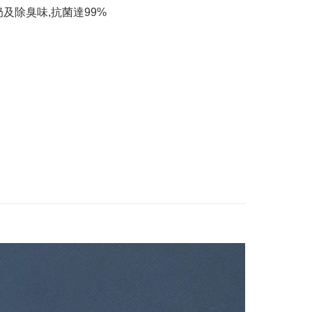
奶及除臭味,抗菌達99%