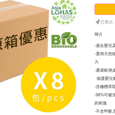
已售出：
簡介
-適合嬰兒
-選用天然
力

-通過歐洲皮膚
  保護嬰兒脆弱的肌膚

-含橄欖萃
-98%可
的刺激

-不含甲醛,