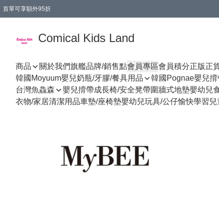
首單可享額外95折
🚚購買折實$299以上,免費送貨 (偏遠地區需收附加費)
Comical Kids Land
商品
關於我們
旗艦品牌/銷售點
會員專區
會員積分
正版正
韓國Moyuum嬰兒奶瓶/牙膠/餐具用品
韓國Pognae嬰兒
台灣魚鱻森
嬰兒揹帶
成長椅/安全凳帶
圍牆式地墊
嬰幼兒
衣物/家居清潔用品
車墊/座椅墊
嬰幼兒玩具/公仔
愉快學習
兒