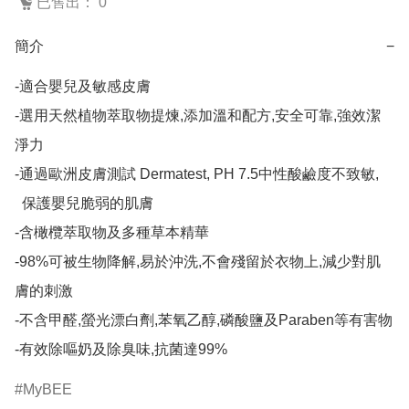
已售出： 0
簡介
−
-適合嬰兒及敏感皮膚

-選用天然植物萃取物提煉,添加溫和配方,安全可靠,強效潔
淨力

-通過歐洲皮膚測試 Dermatest, PH 7.5中性酸鹼度不致敏,

  保護嬰兒脆弱的肌膚

-含橄欖萃取物及多種草本精華

-98%可被生物降解,易於沖洗,不會殘留於衣物上,減少對肌
膚的刺激

-不含甲醛,螢光漂白劑,苯氧乙醇,磷酸鹽及Paraben等有害物

-有效除嘔奶及除臭味,抗菌達99%
MyBEE