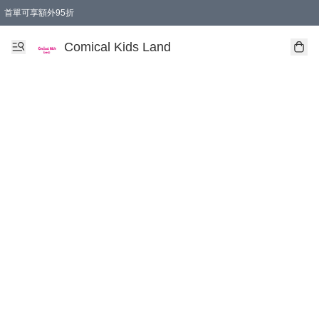
首單可享額外95折
🚚購買折實$299以上,免費送貨 (偏遠地區需收附加費)
Comical Kids Land