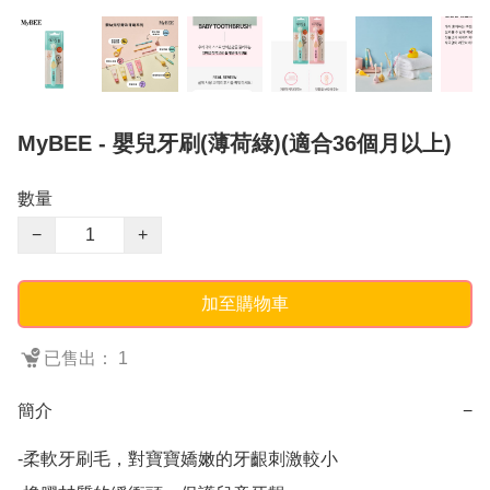
MyBEE - 嬰兒牙刷(薄荷綠)(適合36個月以上)
數量
−
+
加至購物車
已售出： 1
簡介
−
-柔軟牙刷毛，對寶寶嬌嫩的牙齦刺激較小
