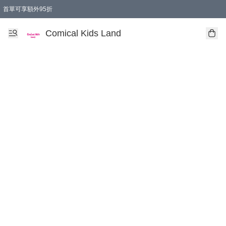
首單可享額外95折
🚚購買折實$299以上,免費送貨 (偏遠地區需收附加費)
Comical Kids Land