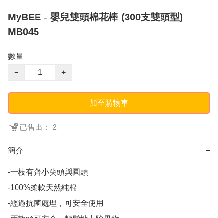
MyBEE - 嬰兒雙頭棉花棒 (300支雙頭型)
MB045
數量
−
+
加至購物車
已售出： 2
簡介
−
-一枝有齊小尖頭與圓頭

-100%柔軟天然純棉

-經過抗菌處理，可安全使用
