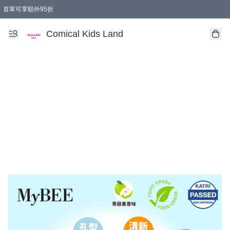
首單可享額外95折
🚚購買折實$299以上,免費送貨 (偏遠地區需收附加費)
Comical Kids Land