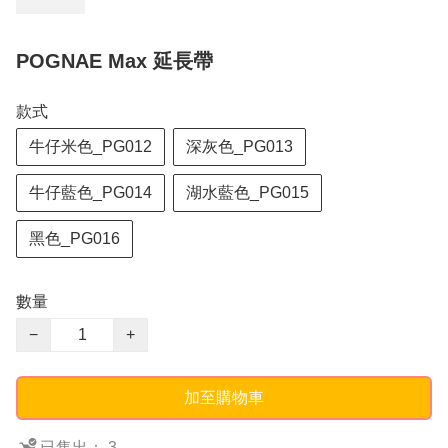
POGNAE Max 延長帶
款式
牛仔米色_PG012
深灰色_PG013
牛仔藍色_PG014
湖水藍色_PG015
黑色_PG016
數量
−
+
加至購物車
已售出： 3