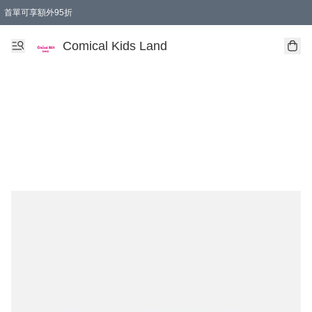
首單可享額外95折
🚚購買折實$299以上,免費送貨 (偏遠地區需收附加費)
Comical Kids Land