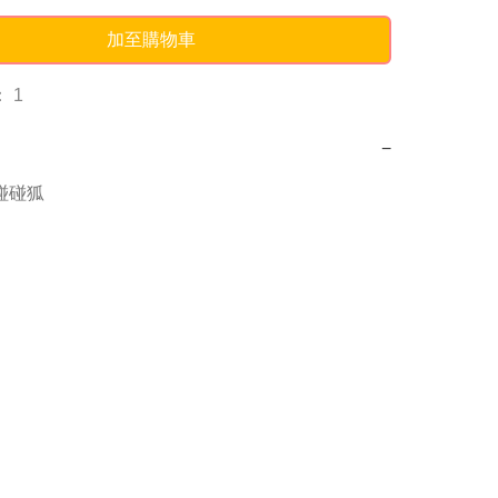
加至購物車
 1
−
g碰碰狐