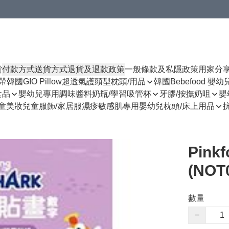
貨
付款方式
送貨方式
退貨及退款政策
一般條款及私隱政策
用家分
揹帶
韓國GIO Pillow超透氣護頭型枕頭/用品
韓國Bebefood 嬰
食品
嬰幼兒專用調味醬料
奶瓶/學習吸管杯
牙膠/按撫奶咀
嬰
童美妝
兒童服飾/家居服
濕疹敏感肌專用
嬰幼兒枕頭/床上用品
Pink
(NOT
數量
−