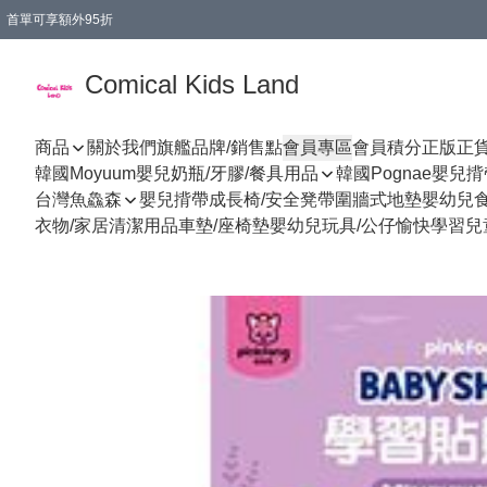
首單可享額外95折
🚚購買折實$299以上,免費送貨 (偏遠地區需收附加費)
Comical Kids Land
商品
關於我們
旗艦品牌/銷售點
會員專區
會員積分
正版正
韓國Moyuum嬰兒奶瓶/牙膠/餐具用品
韓國Pognae嬰兒
台灣魚鱻森
嬰兒揹帶
成長椅/安全凳帶
圍牆式地墊
嬰幼兒
衣物/家居清潔用品
車墊/座椅墊
嬰幼兒玩具/公仔
愉快學習
兒