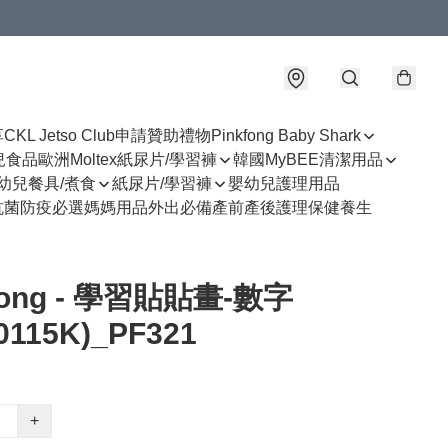
享
CKL Jetso Club
申請贊助禮物
Pinkfong Baby Shark
幼兒食品
歐洲Moltex紙尿片/學習褲
韓國MyBEE清潔用品
幼兒餐具/煮食
紙尿片/學習褲
嬰幼兒護理用品
抗菌防疫必選
媽媽用品
外出必備
產前產後護理
保健養生
fong - 學習貼貼畫-數字
0115K)_PF321
+