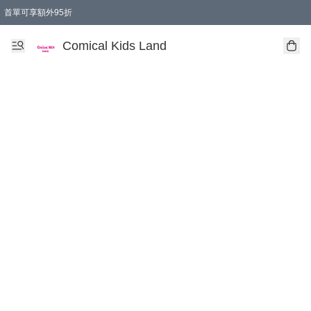
首單可享額外95折
🚚購買折實$299以上,免費送貨 (偏遠地區需收附加費)
Comical Kids Land