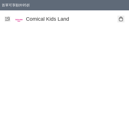
首單可享額外95折
🚚購買折實$299以上,免費送貨 (偏遠地區需收附加費)
Comical Kids Land