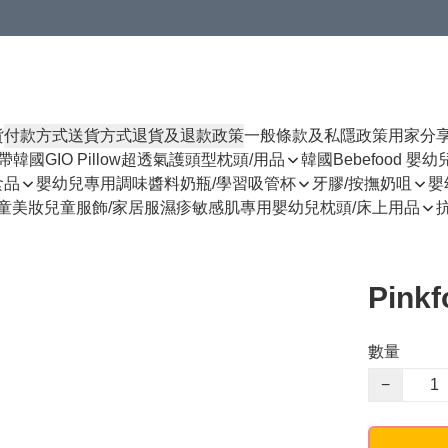
貨
付款方式
送貨方式
退貨及退款政策
一般條款及私隱政策
用家分
揹帶
韓國GIO Pillow超透氣護頭型枕頭/用品
韓國Bebefood 嬰
食品
嬰幼兒專用調味醬料
奶瓶/學習吸管杯
牙膠/按撫奶咀
嬰
童美妝
兒童服飾/家居服
濕疹敏感肌專用
嬰幼兒枕頭/床上用品
Pin
數量
−