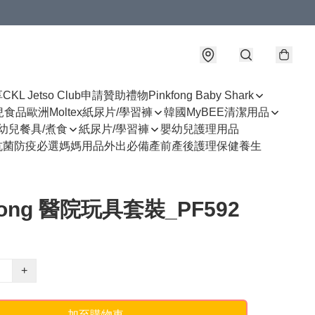
享
CKL Jetso Club
申請贊助禮物
Pinkfong Baby Shark
幼兒食品
歐洲Moltex紙尿片/學習褲
韓國MyBEE清潔用品
幼兒餐具/煮食
紙尿片/學習褲
嬰幼兒護理用品
抗菌防疫必選
媽媽用品
外出必備
產前產後護理
保健養生
kfong 醫院玩具套裝_PF592
+
加至購物車