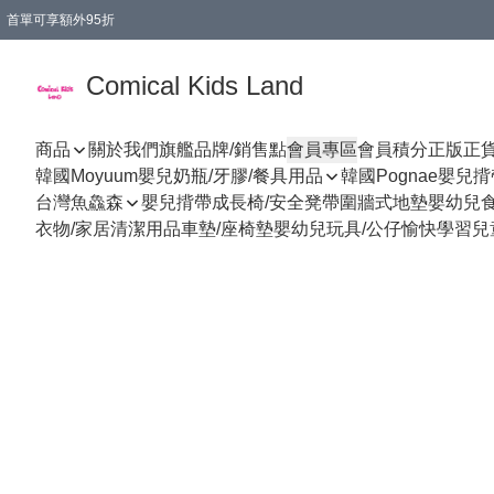
首單可享額外95折
🚚購買折實$299以上,免費送貨 (偏遠地區需收附加費)
Comical Kids Land
商品
關於我們
旗艦品牌/銷售點
會員專區
會員積分
正版正
韓國Moyuum嬰兒奶瓶/牙膠/餐具用品
韓國Pognae嬰兒
台灣魚鱻森
嬰兒揹帶
成長椅/安全凳帶
圍牆式地墊
嬰幼兒
衣物/家居清潔用品
車墊/座椅墊
嬰幼兒玩具/公仔
愉快學習
兒