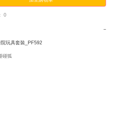
 0
−
g 醫院玩具套裝_PF592
g碰碰狐