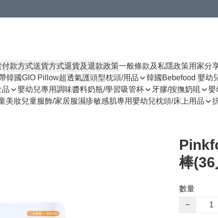
貨
付款方式
送貨方式
退貨及退款政策
一般條款及私隱政策
用家分
揹帶
韓國GIO Pillow超透氣護頭型枕頭/用品
韓國Bebefood 嬰
食品
嬰幼兒專用調味醬料
奶瓶/學習吸管杯
牙膠/按撫奶咀
嬰
童美妝
兒童服飾/家居服
濕疹敏感肌專用
嬰幼兒枕頭/床上用品
Pink
棒(36
數量
−