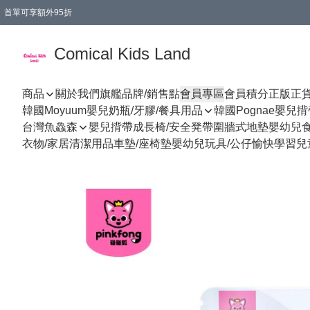
首單可享額外95折
🚚購買折實$299以上,免費送貨 (偏遠地區需收附加費)
Comical Kids Land
商品
關於我們
旗艦品牌/銷售點
會員專區
會員積分
正版正
韓國Moyuum嬰兒奶瓶/牙膠/餐具用品
韓國Pognae嬰兒
台灣魚鱻森
嬰兒揹帶
成長椅/安全凳帶
圍牆式地墊
嬰幼兒
衣物/家居清潔用品
車墊/座椅墊
嬰幼兒玩具/公仔
愉快學習
兒