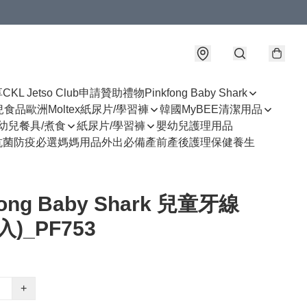
享
CKL Jetso Club
申請贊助禮物
Pinkfong Baby Shark
幼兒食品
歐洲Moltex紙尿片/學習褲
韓國MyBEE清潔用品
幼兒餐具/煮食
紙尿片/學習褲
嬰幼兒護理用品
抗菌防疫必選
媽媽用品
外出必備
產前產後護理
保健養生
fong Baby Shark 兒童牙線
入)_PF753
+