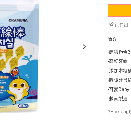
已售出：
簡介
-建議適合3
-高韌牙線
-添加木糖
-圓弧牙弓
-可愛Bab
-越南製造
Pinkfon