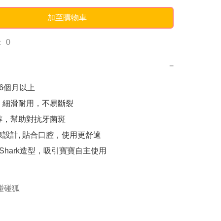
加至購物車
 0
−
6個月以上

，細滑耐用，不易斷裂

醇，幫助對抗牙菌斑

線設計, 貼合口腔，使用更舒適

y Shark造型，吸引寶寶自主使用

g碰碰狐