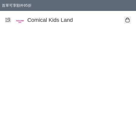
首單可享額外95折
🚚購買折實$299以上,免費送貨 (偏遠地區需收附加費)
Comical Kids Land