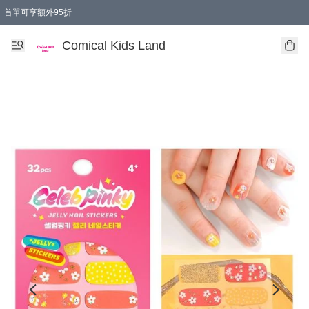
首單可享額外95折
🚚購買折實$299以上,免費送貨 (偏遠地區需收附加費)
Comical Kids Land