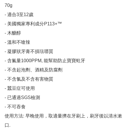
70g

- 適合3至12歲

- 美國獨家專利成分P113+™

- 木醣醇

- 溫和不嗆辣

- 凝膠狀牙膏不損琺瑯質

- 含氟量1000PPM, 能幫助防止寶寶蛀牙

- 不含起泡劑、酒精及防腐劑

- 不含氯及不含有害物質

- 蠶豆症可使用

- 已通過SGS檢測

- 不可吞食

使用方法: 早晚使用，取適量擠在牙刷上，刷牙後以清水漱
口.