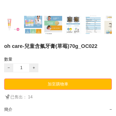
oh care-兒童含氟牙膏(草莓)70g_OC022
數量
−
+
加至購物車
已售出： 14
簡介
−