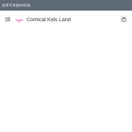
首單可享額外95折
🚚購買折實$299以上,免費送貨 (偏遠地區需收附加費)
Comical Kids Land