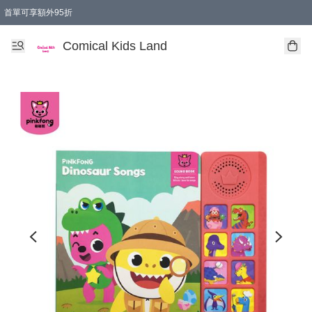
首單可享額外95折
🚚購買折實$299以上,免費送貨 (偏遠地區需收附加費)
Comical Kids Land