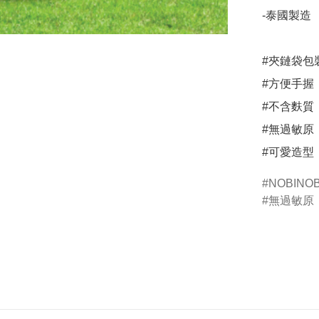
-泰國製造

#夾鏈袋包
#方便手握

#不含麩質

#無過敏原

﻿#可愛造型
NOBINOB
無過敏原