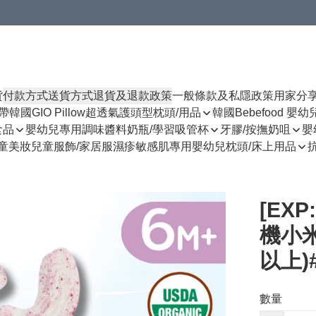
貨
付款方式
送貨方式
退貨及退款政策
一般條款及私隱政策
用家分
揹帶
韓國GIO Pillow超透氣護頭型枕頭/用品
韓國Bebefood 嬰
食品
嬰幼兒專用調味醬料
奶瓶/學習吸管杯
牙膠/按撫奶咀
嬰
童美妝
兒童服飾/家居服
濕疹敏感肌專用
嬰幼兒枕頭/床上用品
[EXP
機小米
以上)
數量