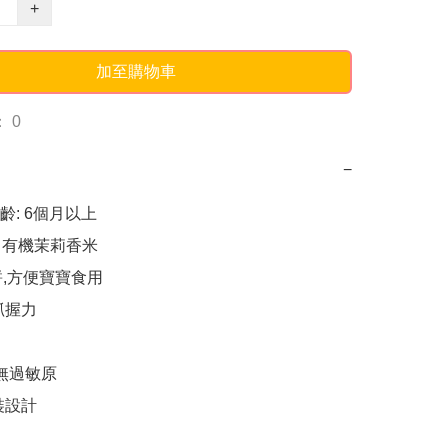
+
加至購物車
 0
−
: 6個月以上

% 有機茉莉香米

餅,方便寶寶食用

握力

無過敏原

設計
