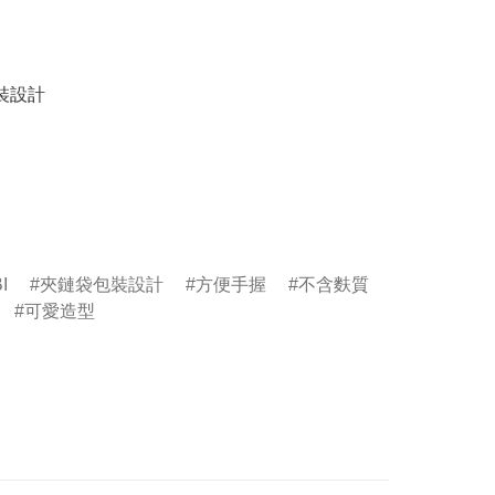
裝設計

I
夾鏈袋包裝設計
方便手握
不含麩質
可愛造型