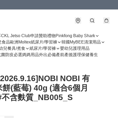
享
CKL Jetso Club
申請贊助禮物
Pinkfong Baby Shark
幼兒食品
歐洲Moltex紙尿片/學習褲
韓國MyBEE清潔用品
幼兒餐具/煮食
紙尿片/學習褲
嬰幼兒護理用品
抗菌防疫必選
媽媽用品
外出必備
產前產後護理
保健養生
:2026.9.16]NOBI NOBI 有
餅(藍莓) 40g (適合6個月
#不含麩質_NB005_S