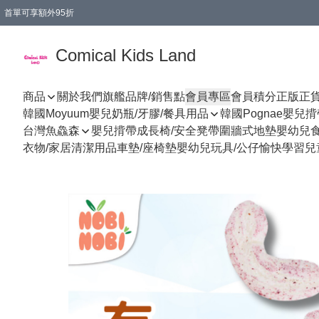
首單可享額外95折
🚚購買折實$299以上,免費送貨 (偏遠地區需收附加費)
Comical Kids Land
商品
關於我們
旗艦品牌/銷售點
會員專區
會員積分
正版正
韓國Moyuum嬰兒奶瓶/牙膠/餐具用品
韓國Pognae嬰兒
台灣魚鱻森
嬰兒揹帶
成長椅/安全凳帶
圍牆式地墊
嬰幼兒
衣物/家居清潔用品
車墊/座椅墊
嬰幼兒玩具/公仔
愉快學習
兒