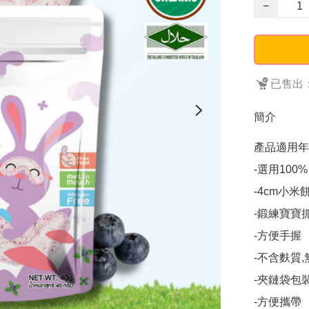
−
已售出：
簡介
產品適用年齡
-選用100
-4cm小米
-鍛練寶寶抓
-方便手握

-不含麩質,
-夾鏈袋包裝
-方便攜帶
